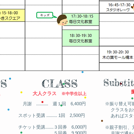
SS
CLASS
Substi
大人クラス
上
※中学生以上
月謝 ..........
週１回 6,400円
※振り替え可
クラスをお
スポット受講 ......... 1回 2,500円
あればスタ
チケット受講
.......３回券 6,000円
※親子割引、
.......５回券 9,900円
月謝で通われ