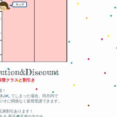
tution&Discount
振替クラスと割引き
能！
休みしてしまった場合、
同月内で
ジオに関係なく
振替受講できます。
兄弟割引あります！
る 親子や兄弟の方のみ、