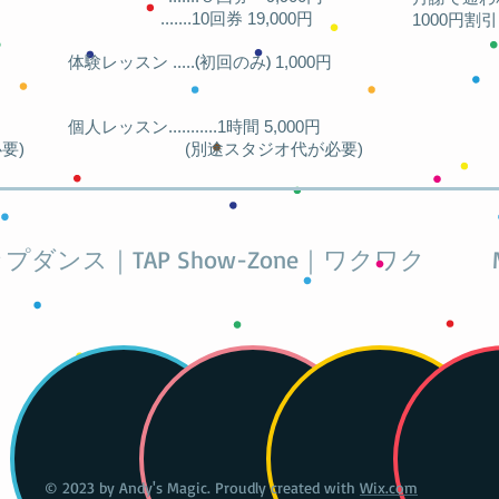
.......10回券 19,000円
1000円割
(
)
体験レッスン .....
初回のみ
1,000円
個人レッスン...........1時間 5,000円
)
(別途スタジオ代が必要)
プダンス｜TAP Show-Zone｜ワクワク
© 2023 by Andy's Magic. Proudly created with
Wix.com