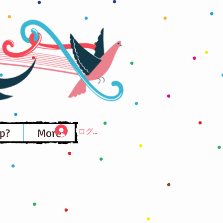
p?
More
ログイン